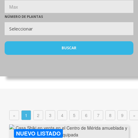
NÚMERO DE PLANTAS
BUSCAR
«
1
2
3
4
5
6
7
8
9
»
NUEVO LISTADO