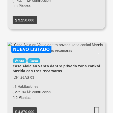
142.11 M² contrucción
3 Plantas
$ 3,250,000
NUEVO LISTADO
Venta
Casa
Casa Alaia en Venta dentro privada zona conkal
Merida con tres recamaras
IDP: 26AS-03
3 Habitaciones
271.34 M² contrucción
2 Plantas
$ 4,870,000