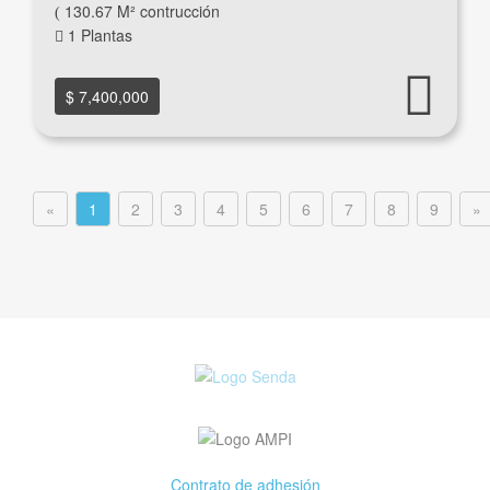
130.67 M² contrucción
1 Plantas
$ 7,400,000
«
1
2
3
4
5
6
7
8
9
»
Contrato de adhesión