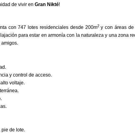
nidad de vivir en
Gran Nikté
!
2
ta con 747 lotes residenciales desde 200m
y con áreas d
elajación para estar en armonía con la naturaleza y una zona re
y amigos.
ad.
cia y control de acceso.
alto voltaje.
bterránea.
.
as.
 pie de lote.