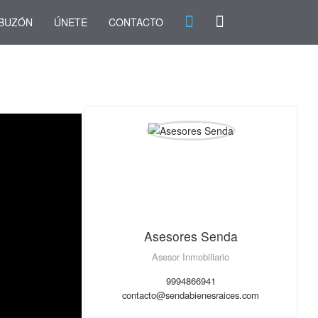
BUZÓN
ÚNETE
CONTACTO
Asesores Senda
Asesor Inmobiliario
9994866941
contacto@sendabienesraices.com