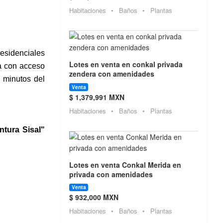
Habitaciones
•
Baños
•
Plantas
esidenciales
Lotes en venta en conkal privada
a con acceso
zendera con amenidades
 minutos del
Venta
$ 1,379,991 MXN
Habitaciones
•
Baños
•
Plantas
tura Sisal"
Lotes en venta Conkal Merida en
privada con amenidades
Venta
$ 932,000 MXN
Habitaciones
•
Baños
•
Plantas