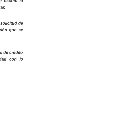
 escrito lo
ar.
solicitud de
ción que se
s de crédito
dad con lo