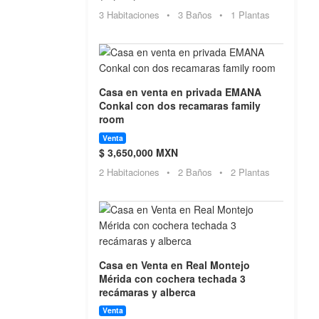
3 Habitaciones
•
3 Baños
•
1 Plantas
Casa en venta en privada EMANA
Conkal con dos recamaras family
room
Venta
$ 3,650,000 MXN
2 Habitaciones
•
2 Baños
•
2 Plantas
Casa en Venta en Real Montejo
Mérida con cochera techada 3
recámaras y alberca
Venta