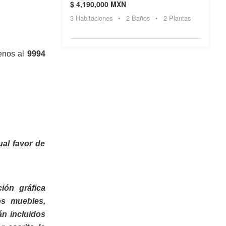
$ 4,190,000 MXN
3 Habitaciones
•
2 Baños
•
2 Plantas
benos al
9994
ual favor de
ión gráfica
os muebles,
án incluidos