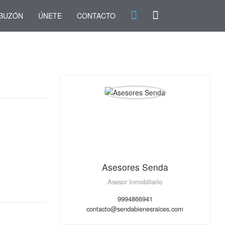
BUZÓN
ÚNETE
CONTACTO
Asesores Senda
Asesor Inmobiliario
9994866941
contacto@sendabienesraices.com