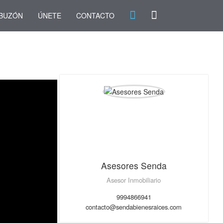
BUZÓN
ÚNETE
CONTACTO
Asesores Senda
Asesor Inmobiliario
9994866941
contacto@sendabienesraices.com