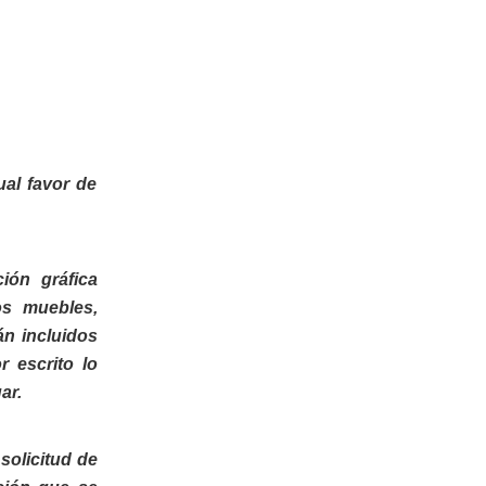
ual favor de
ión gráfica
os muebles,
án incluidos
 escrito lo
ar.
solicitud de