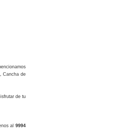
 mencionamos
rk, Cancha de
sfrutar de tu
benos al
9994