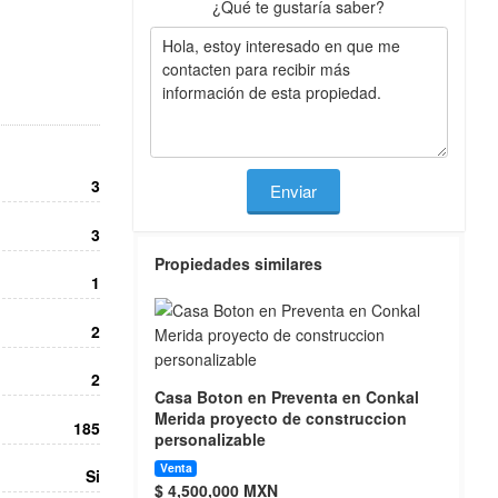
¿Qué te gustaría saber?
3
Enviar
3
Propiedades similares
1
2
2
Casa Boton en Preventa en Conkal
Merida proyecto de construccion
185
personalizable
Venta
Si
$ 4,500,000 MXN