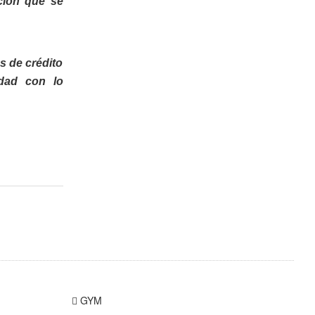
ción que se
s de crédito
dad con lo
GYM