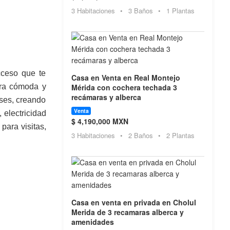
3 Habitaciones
•
3 Baños
•
1 Plantas
cceso que te
Casa en Venta en Real Montejo
era cómoda y
Mérida con cochera techada 3
recámaras y alberca
eses, creando
Venta
 electricidad
$ 4,190,000 MXN
para visitas,
3 Habitaciones
•
2 Baños
•
2 Plantas
Casa en venta en privada en Cholul
Merida de 3 recamaras alberca y
amenidades